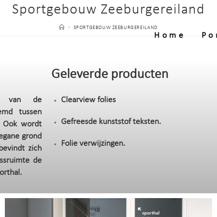
Sportgebouw Zeeburgereiland
>
SPORTGEBOUW ZEEBURGEREILAND
Home
Po
Geleverde producten
el van de
Clearview folies
lemd tussen
Gefreesde kunststof teksten.
. Ook wordt
begane grond
Folie verwijzingen.
bevindt zich
essruimte de
orthal.