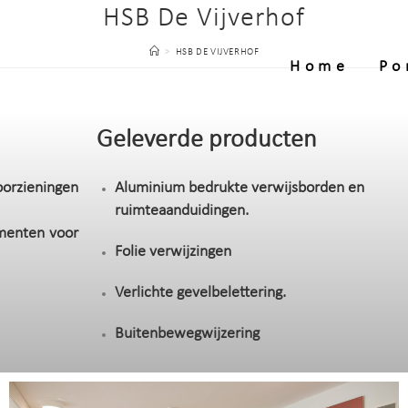
HSB De Vijverhof
>
HSB DE VIJVERHOF
Home
Po
Geleverde producten
oorzieningen
Aluminium bedrukte verwijsborden en
ruimteaanduidingen.
menten voor
Folie verwijzingen
Verlichte gevelbelettering.
Buitenbewegwijzering